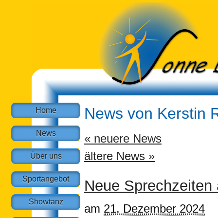
News von
Kerstin 
Home
News
«
neuere News
ältere News
»
Über uns
Sportangebot
Neue Sprechzeiten
Showtanz
am
21. Dezember 2024