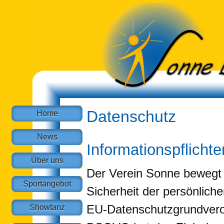
Datenschutz
Home
News
Informationspflich
Über uns
Der Verein Sonne bewegt 
Sportangebot
Sicherheit der persönlich
EU-Datenschutzgrundvero
Showtanz